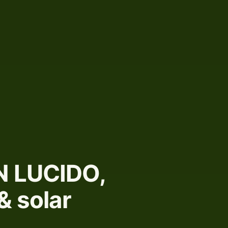
N LUCIDO,
& solar